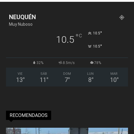
NEUQUÉN
Muy Nuboso
°
10.5
°
C
10.5
°
10.5
32%
8.5m/s
78%
VIE
SÁB
DOM
LUN
MAR
13
°
11
°
7
°
8
°
10
°
RECOMENDADOS