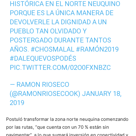
HISTÓRICA EN EL NORTE NEUQUINO
PORQUE ES LA ÚNICA MANERA DE
DEVOLVERLE LA DIGNIDAD A UN
PUEBLO TAN OLVIDADO Y
POSTERGADO DURANTE TANTOS
AÑOS.
#CHOSMALAL
#RAMÓN2019
#DALEQUEVOSPODÉS
PIC.TWITTER.COM/02O0FXNBZC
— RAMON RIOSECO
(@RAMONRIOSECOOK)
JANUARY 18,
2019
Postuló transformar la zona norte neuquina comenzando
por las rutas, “que cuenta con un 70 % están sin
pavimentar”, a lo que sumará inversión en conectividad y