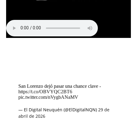
San Lorenzo dejó pasar una chance clave -
https://t.co/OBVYQC2BT6
pic.twitter.com/nVygbANaMV
— El Digital Neuquén (@ElDigitalNQN)
29 de
abril de 2026