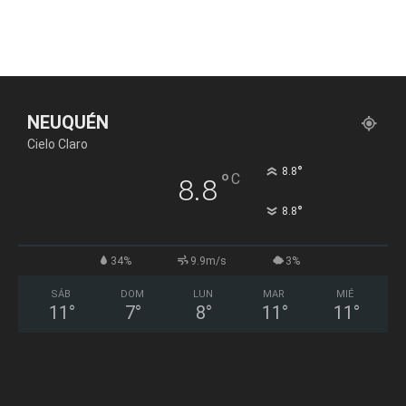
NEUQUÉN
Cielo Claro
°
8.8
°
C
8.8
°
8.8
34%
9.9m/s
3%
SÁB
DOM
LUN
MAR
MIÉ
11
°
7
°
8
°
11
°
11
°