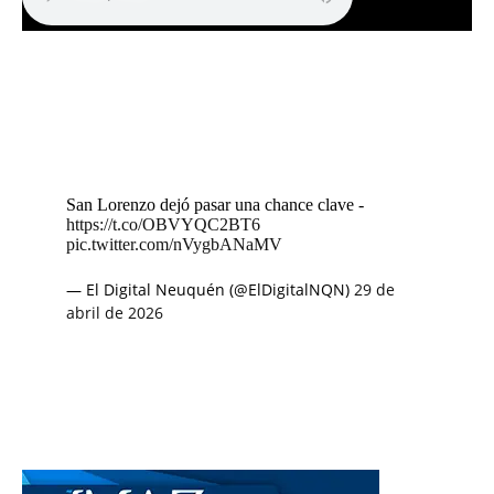
San Lorenzo dejó pasar una chance clave -
https://t.co/OBVYQC2BT6
pic.twitter.com/nVygbANaMV
— El Digital Neuquén (@ElDigitalNQN)
29 de
abril de 2026