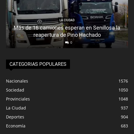
LA CIUDAD
Más de 16 camiones esperan en Senillosa la
reapertura de Pino Hachado
0
CATEGORIAS POPULARES
Nacionales
1576
Sociedad
1050
Provinciales
1048
La Ciudad
937
Deportes
904
Economía
683