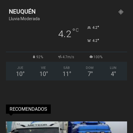
NEUQUÉN
Lluvia Moderada
°
4.2
°
C
4.2
°
4.2
92%
4.7m/s
100%
JUE
VIE
SÁB
DOM
LUN
10
°
10
°
11
°
7
°
4
°
RECOMENDADOS