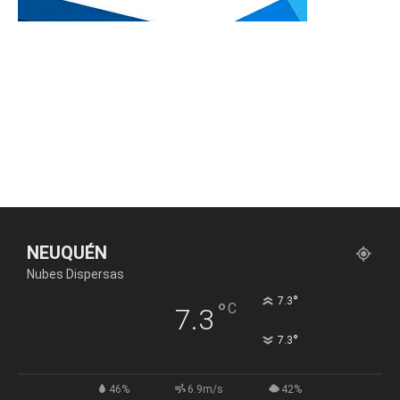
NEUQUÉN
Nubes Dispersas
°
7.3
°
C
7.3
°
7.3
46%
6.9m/s
42%