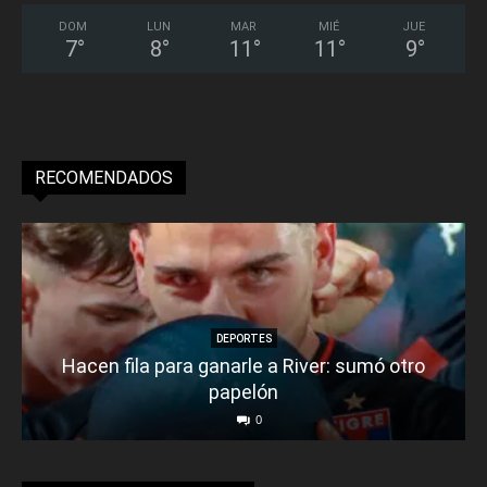
DOM
LUN
MAR
MIÉ
JUE
7
°
8
°
11
°
11
°
9
°
RECOMENDADOS
DEPORTES
Hacen fila para ganarle a River: sumó otro
papelón
0