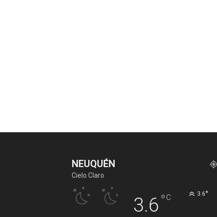
NEUQUÉN
Cielo Claro
°
3.6
°
C
3.6