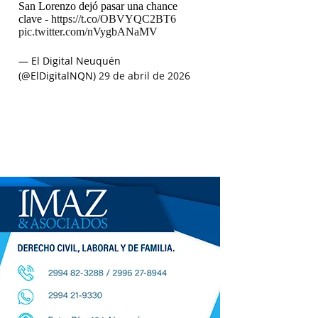
San Lorenzo dejó pasar una chance
clave -
https://t.co/OBVYQC2BT6
pic.twitter.com/nVygbANaMV
— El Digital Neuquén
(@ElDigitalNQN)
29 de abril de 2026