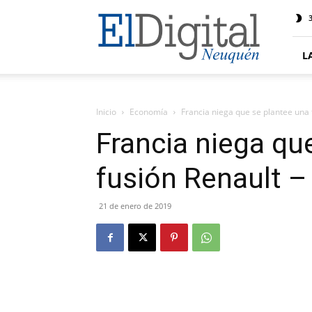
El
3
Digital
Neuquen
L
Inicio
Economía
Francia niega que se plantee una 
Francia niega qu
fusión Renault –
21 de enero de 2019