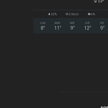
°
3.6
62%
5.5m/s
6%
LUN
MAR
MIÉ
JUE
VIE
8
°
11
°
9
°
12
°
9
°