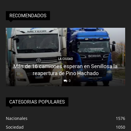
RECOMENDADOS
LA CIUDAD
Más de 16 camiones esperan en Senillosa la
reapertura de Pino Hachado
0
CATEGORIAS POPULARES
Nacionales
1576
Sociedad
1050