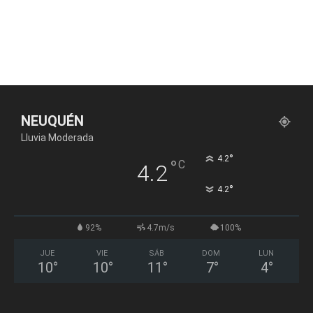
NEUQUÉN
Lluvia Moderada
°
4.2
°
C
4.2
°
4.2
92%
4.7m/s
100%
JUE
VIE
SÁB
DOM
LUN
10
°
10
°
11
°
7
°
4
°