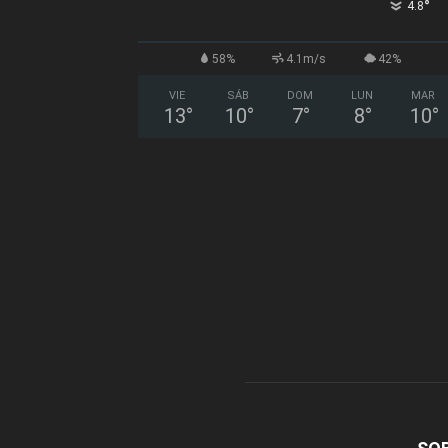
°
4.8
58%
4.1m/s
42%
VIE
SÁB
DOM
LUN
MAR
13
°
10
°
7
°
8
°
10
°