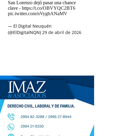
San Lorenzo dejó pasar una chance
clave -
https://t.co/OBVYQC2BT6
pic.twitter.com/nVygbANaMV
— El Digital Neuquén
(@ElDigitalNQN)
29 de abril de 2026