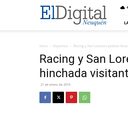
El
4
Digital
Neuquen
L
Inicio
Deportes
Racing y San Lorenzo podrán lleva
Racing y San Lor
hinchada visitan
21 de enero de 2019