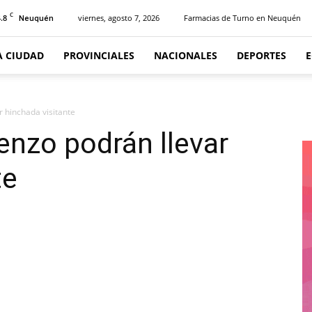
C
.8
viernes, agosto 7, 2026
Farmacias de Turno en Neuquén
Neuquén
A CIUDAD
PROVINCIALES
NACIONALES
DEPORTES
r hinchada visitante
enzo podrán llevar
te