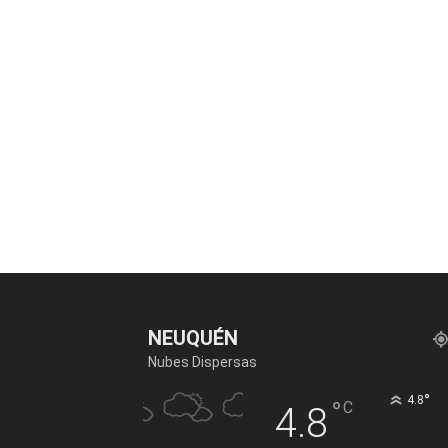
NEUQUÉN
Nubes Dispersas
°
4.8
°
C
4.8