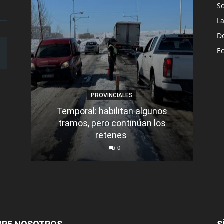
S
L
D
E
PROVINCIALES
Temporal: habilitan algunos
tramos, pero continúan los
Q
retenes
nu
0