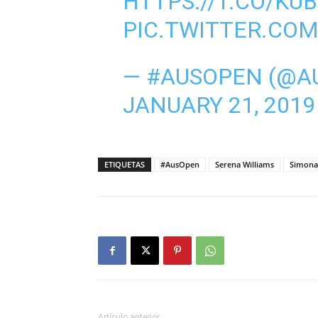
HTTPS://T.CO/KU
PIC.TWITTER.CO
— #AUSOPEN (@A
JANUARY 21, 2019
ETIQUETAS
#AusOpen
Serena Williams
Simona
Artículo anterior