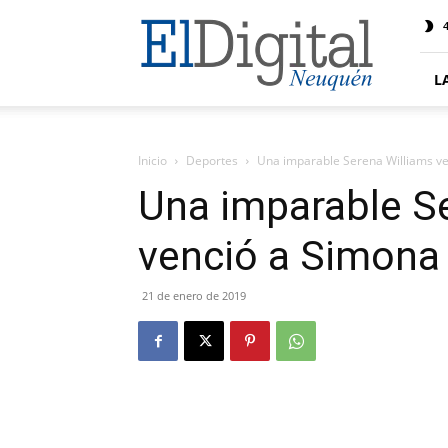
El
4
Digital
Neuquen
L
Inicio
Deportes
Una imparable Serena Williams v
Una imparable S
venció a Simona
21 de enero de 2019