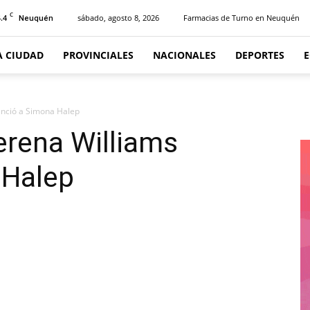
C
.4
sábado, agosto 8, 2026
Farmacias de Turno en Neuquén
Neuquén
A CIUDAD
PROVINCIALES
NACIONALES
DEPORTES
enció a Simona Halep
erena Williams
 Halep