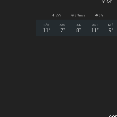
°
4.4
55%
8.9m/s
3%
SÁB
DOM
LUN
MAR
MIÉ
11
°
7
°
8
°
11
°
9
°