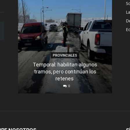
S
L
D
E
PROVINCIALES
Temporal: habilitan algunos
tramos, pero continúan los
Q
retenes
nu
0