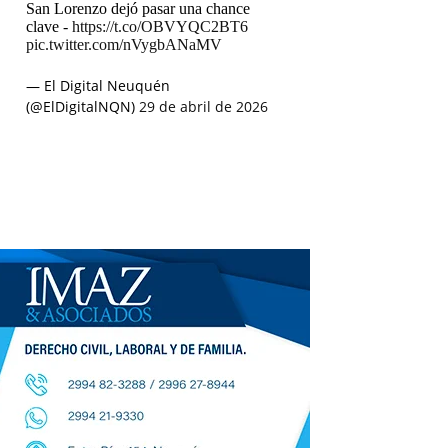
San Lorenzo dejó pasar una chance
clave -
https://t.co/OBVYQC2BT6
pic.twitter.com/nVygbANaMV
— El Digital Neuquén
(@ElDigitalNQN)
29 de abril de 2026