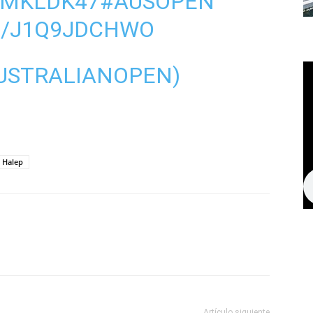
BMKLDK47
#AUSOPEN
M/J1Q9JDCHWO
USTRALIANOPEN)
 Halep
Artículo siguiente