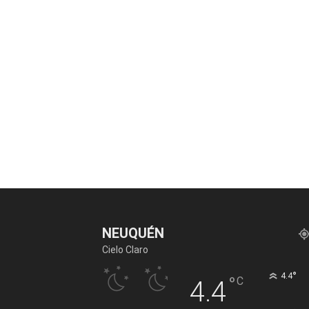
NEUQUÉN
Cielo Claro
°
4.4
°
C
4.4