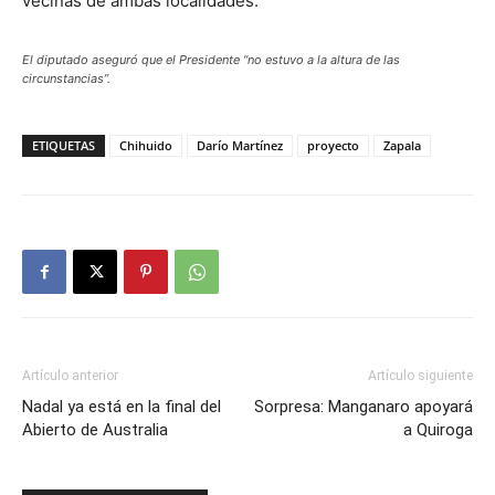
vecinas de ambas localidades.
El diputado aseguró que el Presidente “no estuvo a la altura de las
circunstancias”.
ETIQUETAS
Chihuido
Darío Martínez
proyecto
Zapala
Artículo anterior
Artículo siguiente
Nadal ya está en la final del
Sorpresa: Manganaro apoyará
Abierto de Australia
a Quiroga