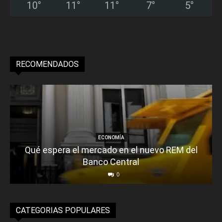
10
°
11
°
11
°
7
°
5
°
RECOMENDADOS
ECONOMÍA
Qué espera el mercado en el nuevo REM del
Banco Central
0
CATEGORIAS POPULARES