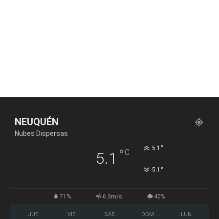
NEUQUÉN
Nubes Dispersas
°
5.1
°
C
5.1
°
5.1
71%
6.3m/s
40%
JUE
VIE
SÁB
DOM
LUN