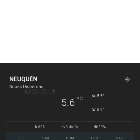
NEUQUÉN
Nubes Dispersas
°
5.6
°
C
5.6
°
5.6
60%
3.4m/s
39%
VIE
SÁB
DOM
LUN
MAR