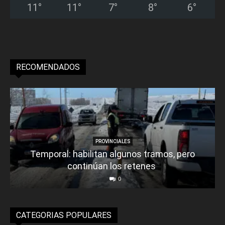
11
°
11
°
7
°
8
°
6
°
RECOMENDADOS
PROVINCIALES
Temporal: habilitan algunos tramos, pero
continúan los retenes
0
CATEGORIAS POPULARES