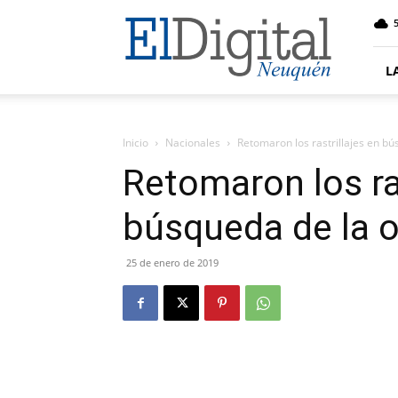
El
5
Digital
Neuquen
L
Inicio
Nacionales
Retomaron los rastrillajes en b
Retomaron los ras
búsqueda de la 
25 de enero de 2019