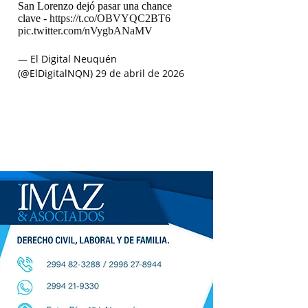
San Lorenzo dejó pasar una chance
clave -
https://t.co/OBVYQC2BT6
pic.twitter.com/nVygbANaMV
— El Digital Neuquén
(@ElDigitalNQN)
29 de abril de 2026