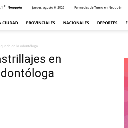
C
.1
jueves, agosto 6, 2026
Farmacias de Turno en Neuquén
Neuquén
A CIUDAD
PROVINCIALES
NACIONALES
DEPORTES
úsqueda de la odontóloga
trillajes en
odontóloga