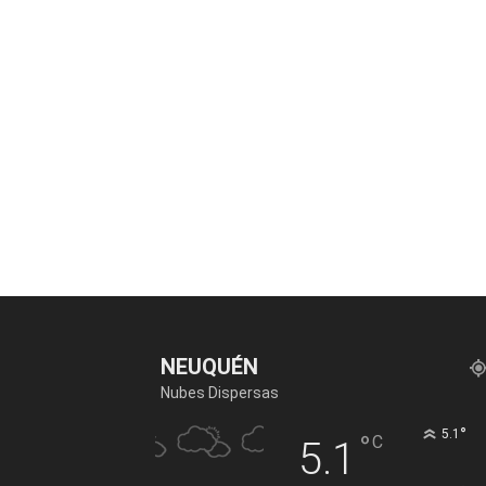
NEUQUÉN
Nubes Dispersas
°
5.1
°
C
5.1