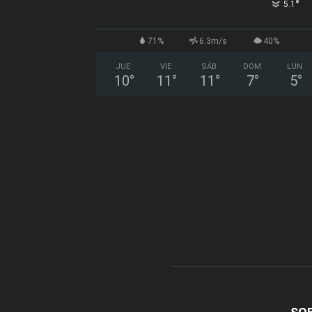
°
5.1
71%
6.3m/s
40%
JUE
VIE
SÁB
DOM
LUN
10
°
11
°
11
°
7
°
5
°