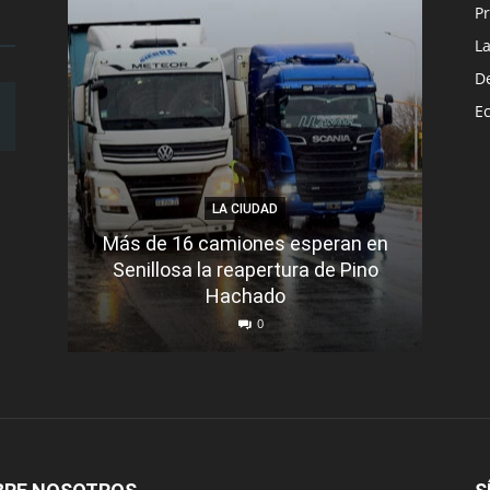
Pr
L
D
E
LA CIUDAD
Más de 16 camiones esperan en
Senillosa la reapertura de Pino
Se e
Hachado
0