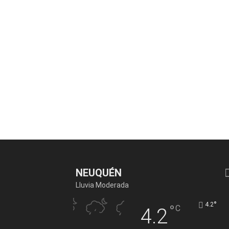
NEUQUÉN
Lluvia Moderada
°
4.2
°
C
4.2