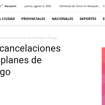
C
2
jueves, agosto 6, 2026
Farmacias de Turno en Neuquén
C
Neuquén
A CIUDAD
PROVINCIALES
NACIONALES
DEPORTES
nticipadas para planes de facilidades de pago
s cancelaciones
 planes de
ago