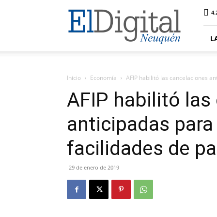
El
4.
Digital
Neuquen
L
Inicio
Economía
AFIP habilitó las cancelaciones a
AFIP habilitó la
anticipadas para
facilidades de p
29 de enero de 2019