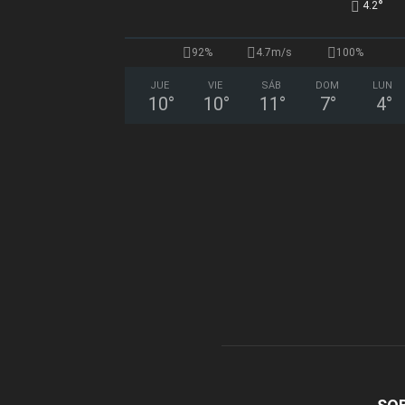
°
4.2
92%
4.7m/s
100%
JUE
VIE
SÁB
DOM
LUN
10
°
10
°
11
°
7
°
4
°