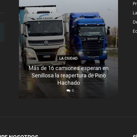
Pr
L
D
E
LA CIUDAD
Más de 16 camiones esperan en
Senillosa la reapertura de Pino
Se e
Hachado
0