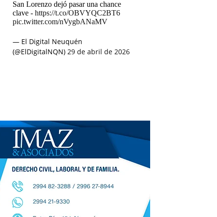
San Lorenzo dejó pasar una chance
clave -
https://t.co/OBVYQC2BT6
pic.twitter.com/nVygbANaMV
— El Digital Neuquén
(@ElDigitalNQN)
29 de abril de 2026