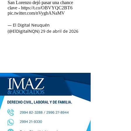
San Lorenzo dejó pasar una chance
clave -
https://t.co/OBVYQC2BT6
pic.twitter.com/nVygbANaMV
— El Digital Neuquén
(@ElDigitalNQN)
29 de abril de 2026