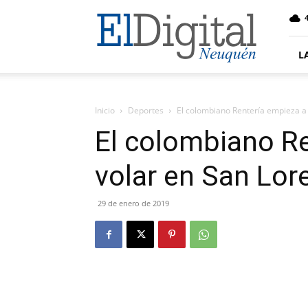
El
4
Digital
Neuquen
L
Inicio
Deportes
El colombiano Rentería empieza a
El colombiano R
volar en San Lor
29 de enero de 2019