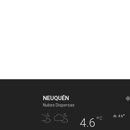
NEUQUÉN
Nubes Dispersas
°
4.6
°
C
4.6