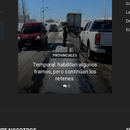
S
L
D
E
PROVINCIALES
Temporal: habilitan algunos
tramos, pero continúan los
Q
retenes
nu
0