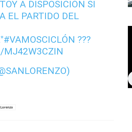
TOY A DISPOSICIÓN SI
A EL PARTIDO DEL
E
"
#VAMOSCICLÓN
???
M/MJ42W3CZIN
(@SANLORENZO)
 Lorenzo