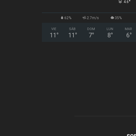
°
4.6
62%
2.7m/s
35%
VIE
SÁB
DOM
LUN
MAR
11
°
11
°
7
°
8
°
6
°