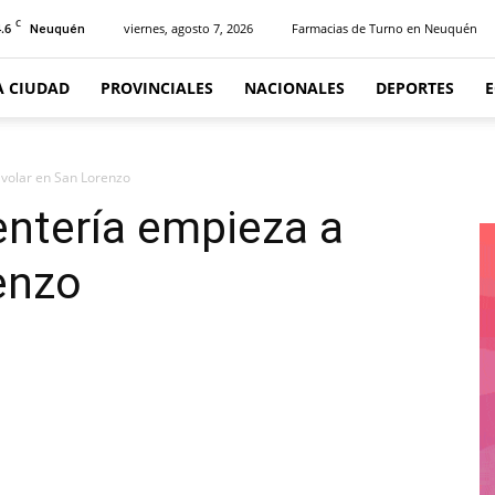
C
.6
viernes, agosto 7, 2026
Farmacias de Turno en Neuquén
Neuquén
A CIUDAD
PROVINCIALES
NACIONALES
DEPORTES
 volar en San Lorenzo
entería empieza a
enzo