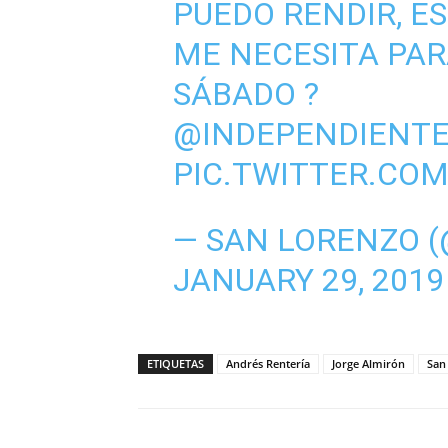
PUEDO RENDIR, ES
ME NECESITA PAR
SÁBADO ?
@INDEPENDIENT
PIC.TWITTER.CO
— SAN LORENZO 
JANUARY 29, 2019
ETIQUETAS
Andrés Rentería
Jorge Almirón
San