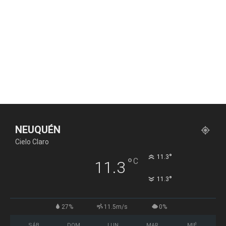
NEUQUÉN
Cielo Claro
°
11.3
°
C
11.3
°
11.3
27%
11.5m/s
0%
SÁB
DOM
LUN
MAR
MIÉ