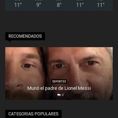
11
°
9
°
8
°
11
°
11
°
RECOMENDADOS
DEPORTES
Murió el padre de Lionel Messi
0
CATEGORIAS POPULARES