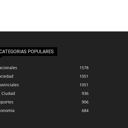
CATEGORIAS POPULARES
acionales
1578
ociedad
1051
ovinciales
1051
a Ciudad
936
eportes
906
conomía
684