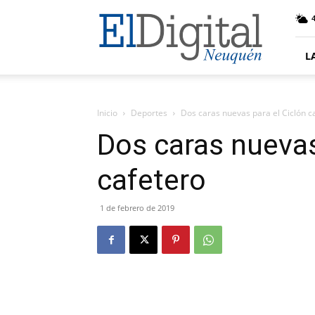
El
Digital
Neuquen
L
Inicio
Deportes
Dos caras nuevas para el Ciclón c
Dos caras nuevas
cafetero
1 de febrero de 2019