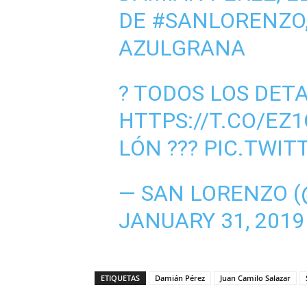
DE
#SANLORENZO
AZULGRANA
? TODOS LOS DETA
HTTPS://T.CO/E
LÓN
???
PIC.TWIT
— SAN LORENZO 
JANUARY 31, 2019
ETIQUETAS
Damián Pérez
Juan Camilo Salazar