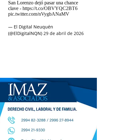
San Lorenzo dejó pasar una chance
clave -
https://t.co/OBVYQC2BT6
pic.twitter.com/nVygbANaMV
— El Digital Neuquén
(@ElDigitalNQN)
29 de abril de 2026