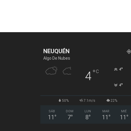
NEUQUÉN
Algo De Nubes
°
4
°
C
4
°
4
50%
7.1m/s
22%
SÁB
DOM
LUN
MAR
MIÉ
11
°
7
°
8
°
11
°
11
°