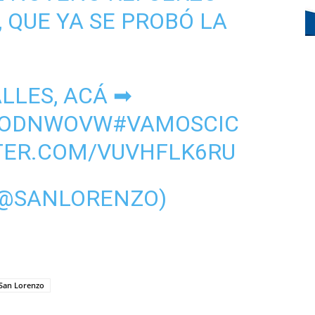
, QUE YA SE PROBÓ LA
LLES, ACÁ ➡
Z1ODNWOVW
#VAMOSCIC
TER.COM/VUVHFLK6RU
(@SANLORENZO)
San Lorenzo