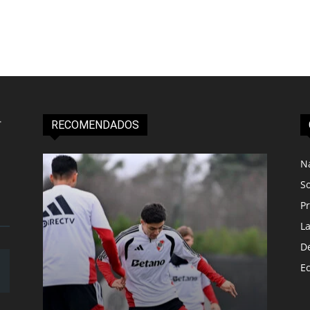
RECOMENDADOS
N
S
Pr
L
D
E