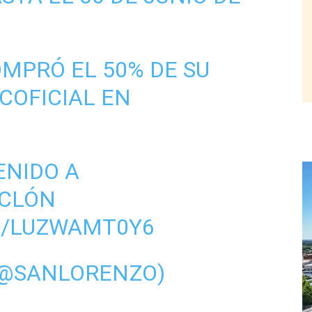
OMPRÓ EL 50% DE SU
COFICIAL
EN
VENIDO A
CLÓN
M/LUZWAMT0Y6
(@SANLORENZO)