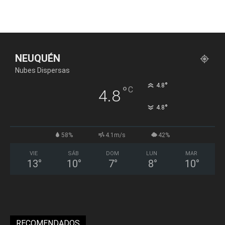
NEUQUÉN
Nubes Dispersas
°
4.8
°
C
4.8
°
4.8
58%
4.1m/s
42%
VIE
SÁB
DOM
LUN
MAR
13
°
10
°
7
°
8
°
10
°
RECOMENDADOS