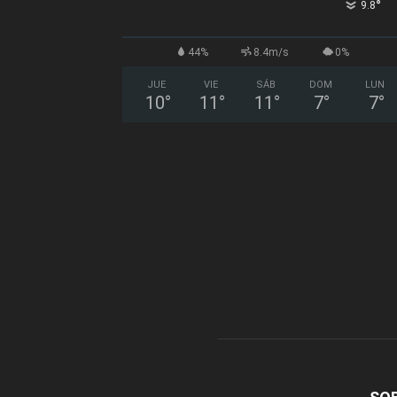
°
9.8
44%
8.4m/s
0%
JUE
VIE
SÁB
DOM
LUN
10
°
11
°
11
°
7
°
7
°