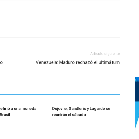
Artículo siguiente
to
Venezuela: Maduro rechazó el ultimátum
refirió a una moneda
Dujovne, Sandleris y Lagarde se
rasil
reunirán el sábado