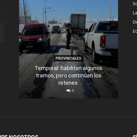
S
L
D
E
PROVINCIALES
Temporal: habilitan algunos
tramos, pero continúan los
Q
retenes
nu
0