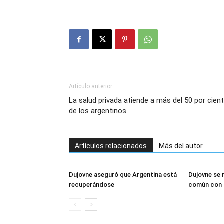
Artículo anterior
La salud privada atiende a más del 50 por cien
de los argentinos
Artículos relacionados
Más del autor
Dujovne aseguró que Argentina está
Dujovne se 
recuperándose
común con B