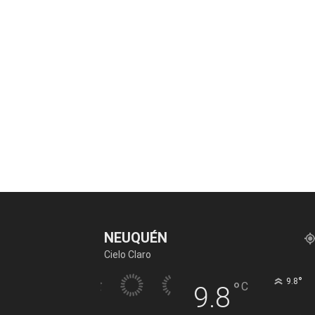
NEUQUÉN
Cielo Claro
°
9.8
°
C
9.8