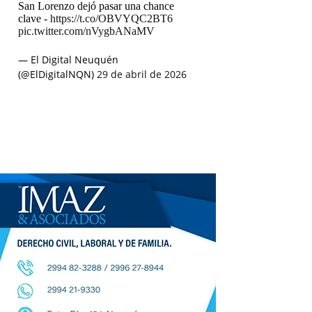
San Lorenzo dejó pasar una chance
clave -
https://t.co/OBVYQC2BT6
pic.twitter.com/nVygbANaMV
— El Digital Neuquén
(@ElDigitalNQN)
29 de abril de 2026