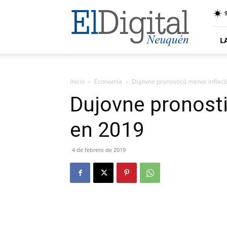
El
9
Digital
Neuquen
L
Inicio
Economía
Dujovne pronosticó menor inflaci
Dujovne pronosti
en 2019
4 de febrero de 2019