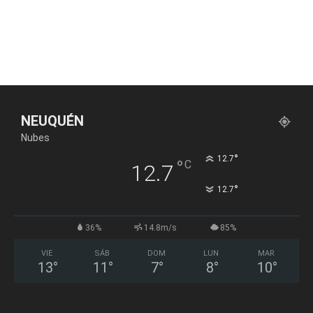
NEUQUÉN
Nubes
°
12.7
°
C
12.7
°
12.7
36%
14.8m/s
85%
VIE
SÁB
DOM
LUN
MAR
13
°
11
°
7
°
8
°
10
°