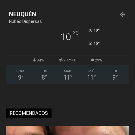
NEUQUÉN
Nubes Dispersas
°
10
°
C
10
°
10
34%
9.4m/s
29%
DOM
LUN
MAR
MIÉ
JUE
9
°
8
°
11
°
11
°
9
°
RECOMENDADOS