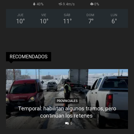
40%
9.4m/s
0%
JUE
VIE
SÁB
DOM
LUN
10
°
10
°
11
°
7
°
6
°
RECOMENDADOS
PROVINCIALES
Temporal: habilitan algunos tramos, pero
continúan los retenes
0