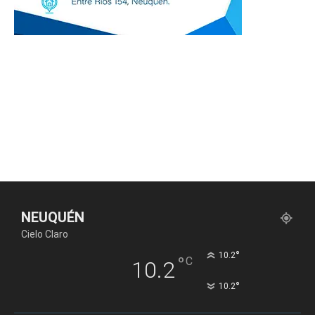
NEUQUÉN
Cielo Claro
°
10.2
°
C
10.2
°
10.2