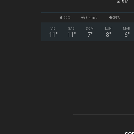
°
5.6
60%
3.4m/s
39%
VIE
SÁB
DOM
LUN
MAR
11
°
11
°
7
°
8
°
6
°