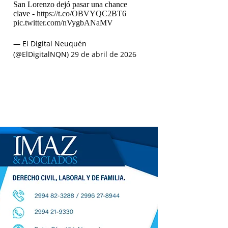
San Lorenzo dejó pasar una chance
clave -
https://t.co/OBVYQC2BT6
pic.twitter.com/nVygbANaMV
— El Digital Neuquén
(@ElDigitalNQN)
29 de abril de 2026