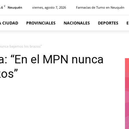
C
.6
viernes, agosto 7, 2026
Farmacias de Turno en Neuquén
Neuquén
A CIUDAD
PROVINCIALES
NACIONALES
DEPORTES
nunca bajamos los brazos”
a: “En el MPN nunca
zos”