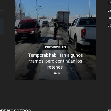
S
L
D
E
PROVINCIALES
Temporal: habilitan algunos
tramos, pero continúan los
Q
retenes
nu
0