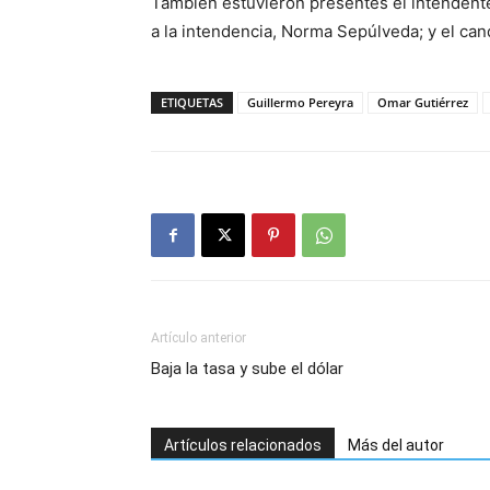
También estuvieron presentes el intendente
a la intendencia, Norma Sepúlveda; y el cand
ETIQUETAS
Guillermo Pereyra
Omar Gutiérrez
Artículo anterior
Baja la tasa y sube el dólar
Artículos relacionados
Más del autor