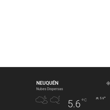
NEUQUÉN
Nubes Dispersas
°
5.6
°
C
5.6