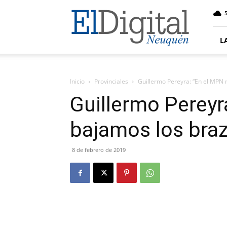
El
5
Digital
Neuquen
L
Inicio
Provinciales
Guillermo Pereyra: “En el MPN 
Guillermo Pereyr
bajamos los bra
8 de febrero de 2019