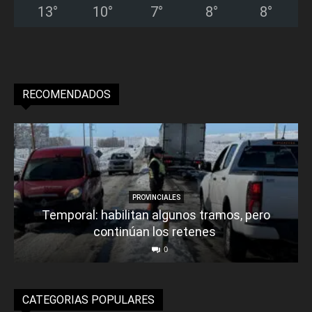
13
°
10
°
7
°
8
°
8
°
RECOMENDADOS
PROVINCIALES
Temporal: habilitan algunos tramos, pero
continúan los retenes
0
CATEGORIAS POPULARES