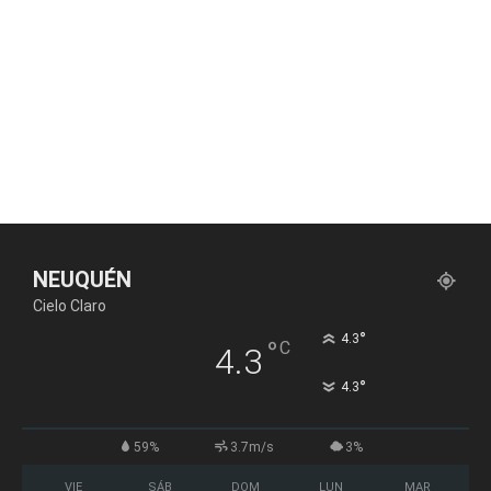
NEUQUÉN
Cielo Claro
°
4.3
°
C
4.3
°
4.3
59%
3.7m/s
3%
VIE
SÁB
DOM
LUN
MAR