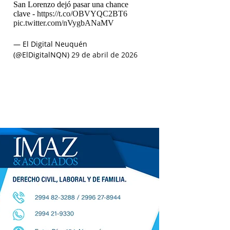
San Lorenzo dejó pasar una chance
clave -
https://t.co/OBVYQC2BT6
pic.twitter.com/nVygbANaMV
— El Digital Neuquén
(@ElDigitalNQN)
29 de abril de 2026