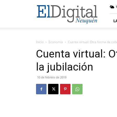
El
Digital
Neuquen
L
Inicio
Economía
Cuenta virtual: Otra forma de cobr
Cuenta virtual: 
la jubilación
10 de febrero de 2019