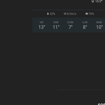
°
10.5
32%
8.5m/s
78%
VIE
SÁB
DOM
LUN
MAR
13
°
11
°
7
°
8
°
10
°