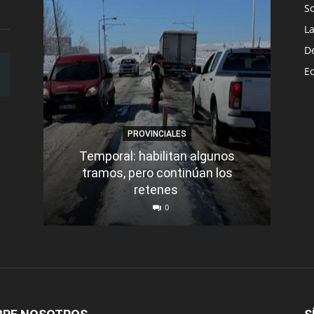
S
L
D
E
PROVINCIALES
Temporal: habilitan algunos
tramos, pero continúan los
Q
retenes
nu
0