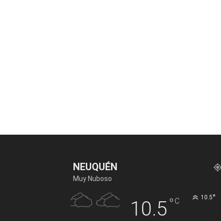
NEUQUÉN
Muy Nuboso
°
10.5
°
C
10.5