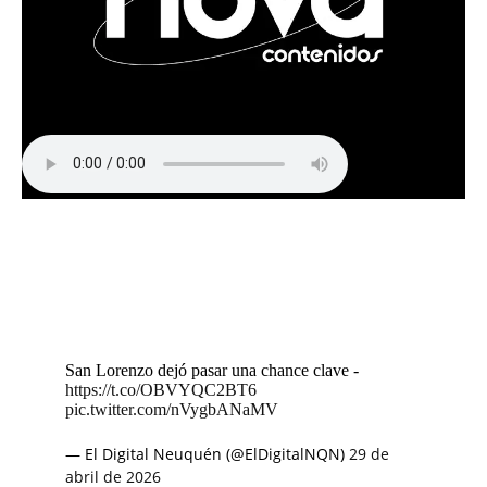
San Lorenzo dejó pasar una chance clave -
https://t.co/OBVYQC2BT6
pic.twitter.com/nVygbANaMV
— El Digital Neuquén (@ElDigitalNQN)
29 de
abril de 2026