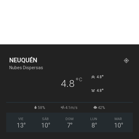
NEUQUÉN
Nubes Dispersas
°
4.8
°
C
4.8
°
4.8
58%
4.1m/s
42%
VIE
SÁB
DOM
LUN
MAR
13
°
10
°
7
°
8
°
10
°