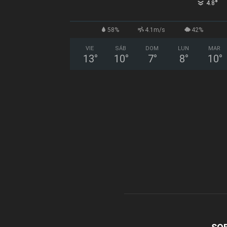
°
4.8
58%
4.1m/s
42%
VIE
SÁB
DOM
LUN
MAR
13
°
10
°
7
°
8
°
10
°