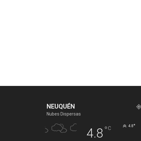
NEUQUÉN
Nubes Dispersas
°
4.8
°
C
4.8