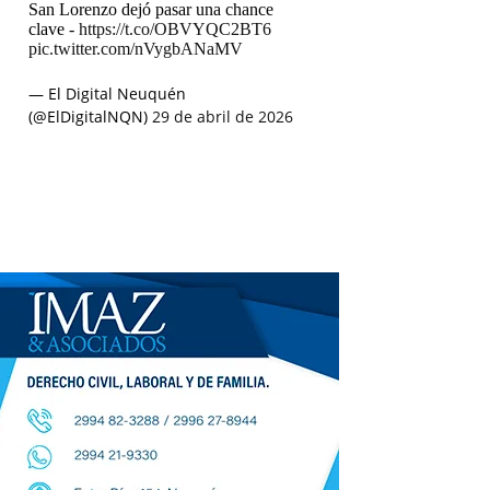
San Lorenzo dejó pasar una chance
clave -
https://t.co/OBVYQC2BT6
pic.twitter.com/nVygbANaMV
— El Digital Neuquén
(@ElDigitalNQN)
29 de abril de 2026