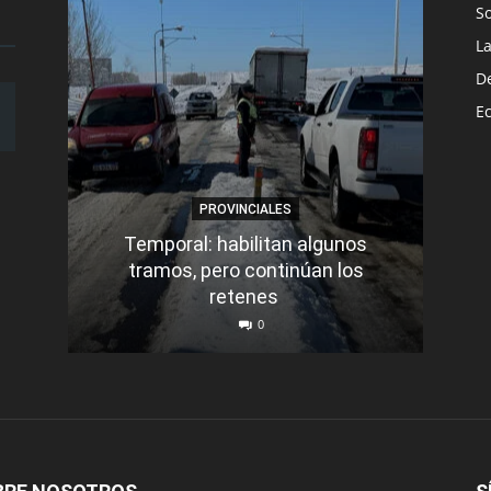
S
L
D
E
PROVINCIALES
Temporal: habilitan algunos
tramos, pero continúan los
Q
retenes
nu
0