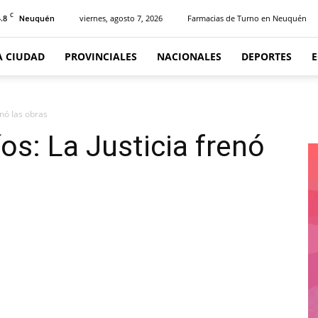
C
.8
viernes, agosto 7, 2026
Farmacias de Turno en Neuquén
Neuquén
A CIUDAD
PROVINCIALES
NACIONALES
DEPORTES
enó las obras
os: La Justicia frenó