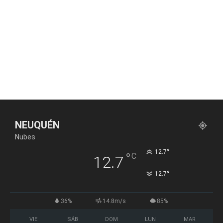
NEUQUÉN
Nubes
°
12.7
°
C
12.7
°
12.7
36%
14.8m/s
85%
VIE
SÁB
DOM
LUN
MAR