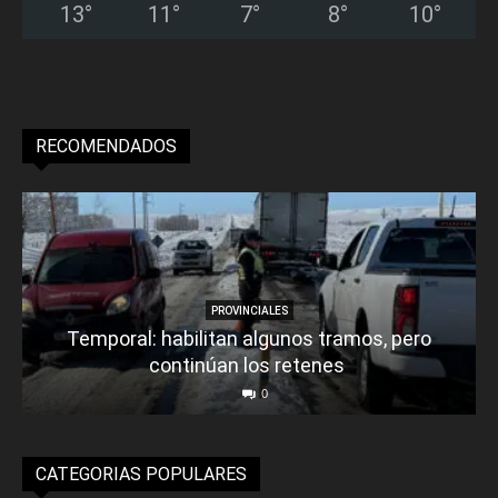
13
°
11
°
7
°
8
°
10
°
RECOMENDADOS
PROVINCIALES
Temporal: habilitan algunos tramos, pero
continúan los retenes
0
CATEGORIAS POPULARES