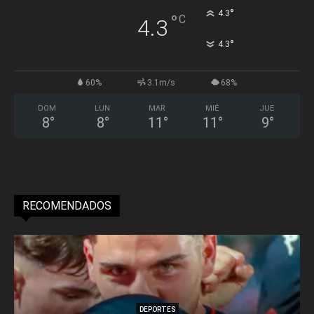
°
4.3
°
C
4.3
°
4.3
60%
3.1m/s
68%
DOM
LUN
MAR
MIÉ
JUE
8
°
8
°
11
°
11
°
9
°
RECOMENDADOS
DEPORTES