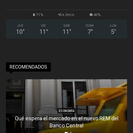
71%
6.3m/s
40%
JUE
VIE
SÁB
DOM
LUN
10
°
11
°
11
°
7
°
5
°
RECOMENDADOS
ECONOMÍA
Qué espera el mercado en el nuevo REM del
Banco Central
0