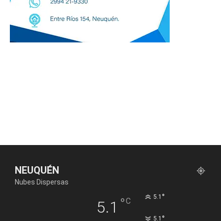
NEUQUÉN
Nubes Dispersas
°
5.1
°
C
5.1
°
5.1