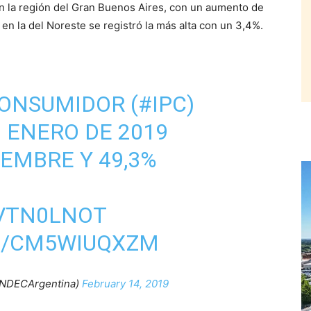
 en la región del Gran Buenos Aires, con un aumento de
 en la del Noreste se registró la más alta con un 3,4%.
CONSUMIDOR (
#IPC
)
N ENERO DE 2019
IEMBRE Y 49,3%
MVTN0LNOT
M/CM5WIUQXZM
INDECArgentina)
February 14, 2019