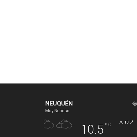
NEUQUÉN
Muy Nuboso
°
10.5
°
C
10.5