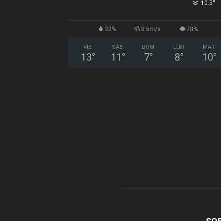
°
10.5
32%
8.5m/s
78%
VIE
SÁB
DOM
LUN
MAR
13
°
11
°
7
°
8
°
10
°