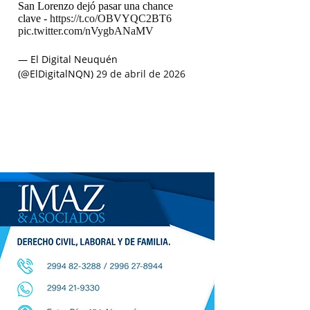
San Lorenzo dejó pasar una chance
clave -
https://t.co/OBVYQC2BT6
pic.twitter.com/nVygbANaMV
— El Digital Neuquén
(@ElDigitalNQN)
29 de abril de 2026