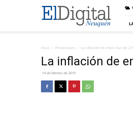
El
Digital
Neuquen
L
Inicio
Provinciales
La inflación de enero fue del 2,
La inflación de e
14 de febrero de 2019