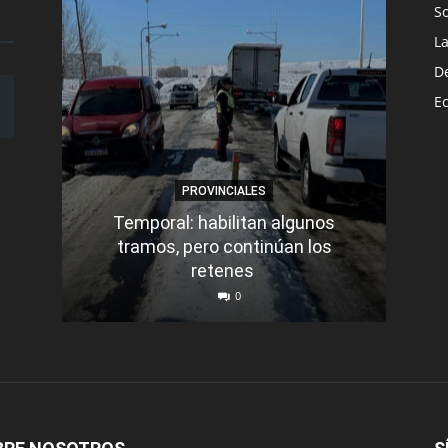
S
L
D
E
PROVINCIALES
Temporal: habilitan algunos
tramos, pero continúan los
Q
retenes
nu
0