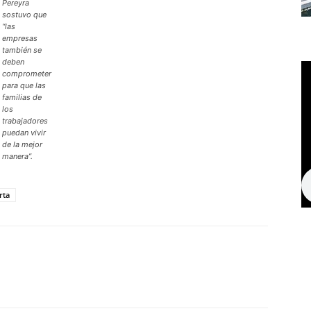
Pereyra
sostuvo que
“las
empresas
también se
deben
comprometer
para que las
familias de
los
trabajadores
puedan vivir
de la mejor
manera”.
rta