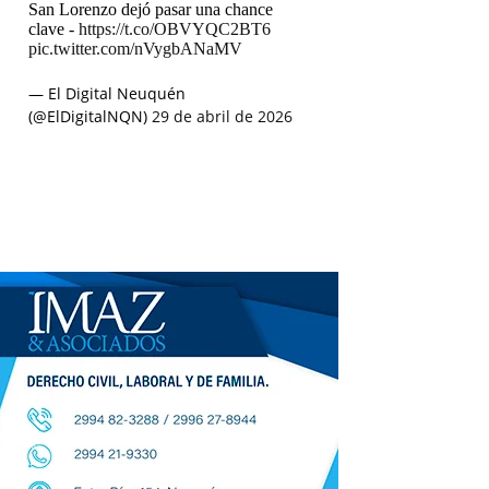
San Lorenzo dejó pasar una chance
clave -
https://t.co/OBVYQC2BT6
pic.twitter.com/nVygbANaMV
— El Digital Neuquén
(@ElDigitalNQN)
29 de abril de 2026