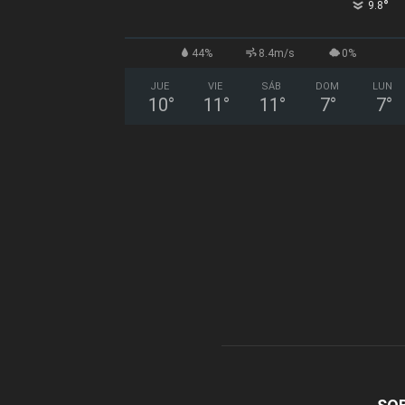
°
9.8
44%
8.4m/s
0%
JUE
VIE
SÁB
DOM
LUN
10
°
11
°
11
°
7
°
7
°