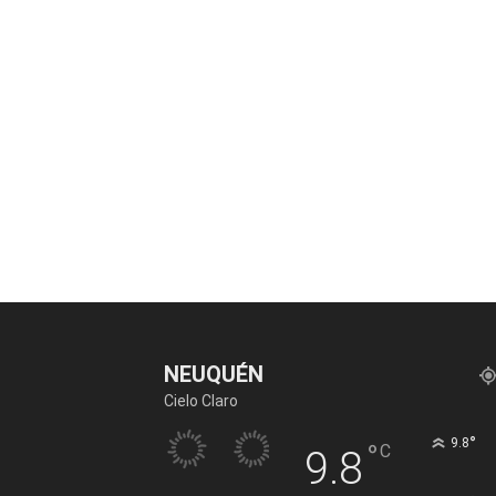
NEUQUÉN
Cielo Claro
°
9.8
°
C
9.8