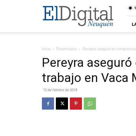
El
9
Digital
Neuquen
L
Inicio
Provinciales
Pereyra aseguró el compromiso
Pereyra aseguró
trabajo en Vaca
15 de febrero de 2019