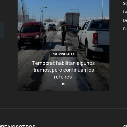
S
L
D
E
PROVINCIALES
Temporal: habilitan algunos
tramos, pero continúan los
Q
retenes
nu
0