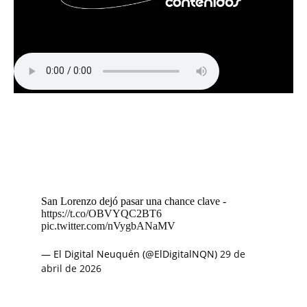
San Lorenzo dejó pasar una chance clave -
https://t.co/OBVYQC2BT6
pic.twitter.com/nVygbANaMV
— El Digital Neuquén (@ElDigitalNQN)
29 de
abril de 2026