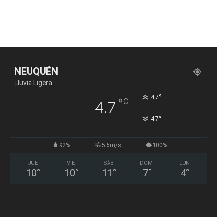
NEUQUÉN
Lluvia Ligera
°
4.7
°
C
4.7
°
4.7
92%
5.5m/s
100%
JUE
VIE
SÁB
DOM
LUN
10
°
10
°
11
°
7
°
4
°