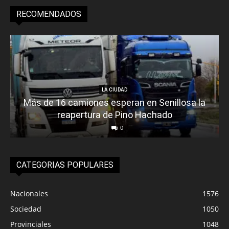
RECOMENDADOS
LA CIUDAD
Más de 16 camiones esperan en Senillosa la
reapertura de Pino Hachado
0
CATEGORIAS POPULARES
Nacionales
1576
Sociedad
1050
Provinciales
1048