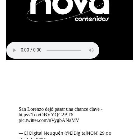
San Lorenzo dejó pasar una chance clave -
https://t.co/OBVYQC2BT6
pic.twitter.com/nVygbANaMV
— El Digital Neuquén (@ElDigitalNQN)
29 de