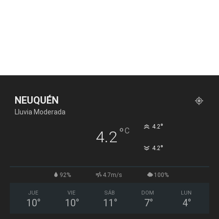
NEUQUÉN
Lluvia Moderada
°
4.2
°
C
4.2
°
4.2
92%
4.7m/s
100%
JUE
VIE
SÁB
DOM
LUN
10
°
10
°
11
°
7
°
4
°