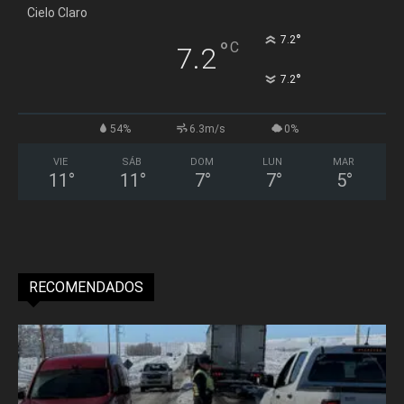
Cielo Claro
°
7.2
°
C
7.2
°
7.2
54%
6.3m/s
0%
VIE
SÁB
DOM
LUN
MAR
11
°
11
°
7
°
7
°
5
°
RECOMENDADOS