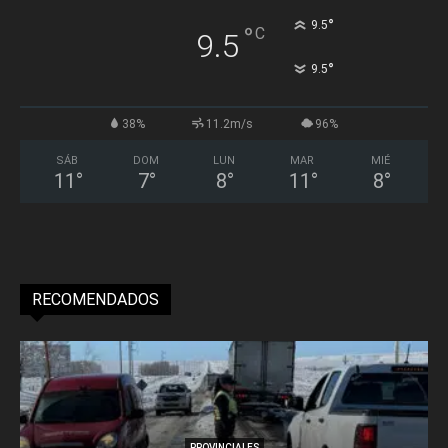
°
9.5
°
C
9.5
°
9.5
38%
11.2m/s
96%
SÁB
DOM
LUN
MAR
MIÉ
11
°
7
°
8
°
11
°
8
°
RECOMENDADOS
PROVINCIALES