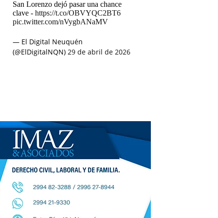
San Lorenzo dejó pasar una chance
clave -
https://t.co/OBVYQC2BT6
pic.twitter.com/nVygbANaMV
— El Digital Neuquén
(@ElDigitalNQN)
29 de abril de 2026