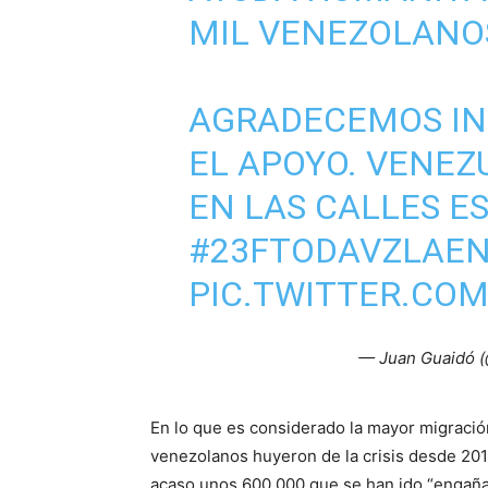
MIL VENEZOLANO
AGRADECEMOS I
EL APOYO. VENEZ
EN LAS CALLES E
#23FTODAVZLAE
PIC.TWITTER.CO
— Juan Guaidó 
En lo que es considerado la mayor migració
venezolanos huyeron de la crisis desde 20
acaso unos 600.000 que se han ido “engaña