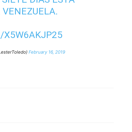
 VENEZUELA.
M/X5W6AKJP25
LesterToledo)
February 16, 2019