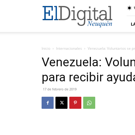
El
Digital
Neuquen
L
Inicio
Internacionales
Venezuela: Voluntarios se p
Venezuela: Volun
para recibir ayu
17 de febrero de 2019