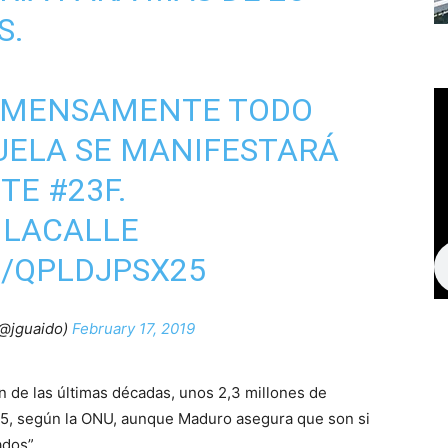
S.
NMENSAMENTE TODO
UELA SE MANIFESTARÁ
STE
#23F
.
NLACALLE
M/QPLDJPSX25
(@jguaido)
February 17, 2019
n de las últimas décadas, unos 2,3 millones de
15, según la ONU, aunque Maduro asegura que son si
dos”.