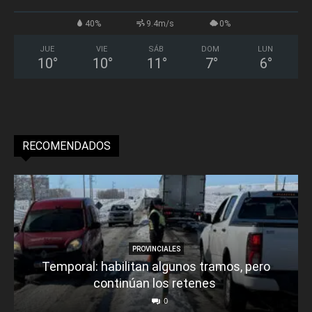
40%
9.4m/s
0%
JUE
VIE
SÁB
DOM
LUN
10
°
10
°
11
°
7
°
6
°
RECOMENDADOS
PROVINCIALES
Temporal: habilitan algunos tramos, pero
continúan los retenes
0