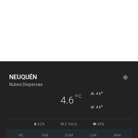
NEUQUÉN
Nubes Dispersas
°
4.6
°
C
4.6
°
4.6
62%
2.7m/s
35%
VIE
SÁB
DOM
LUN
MAR