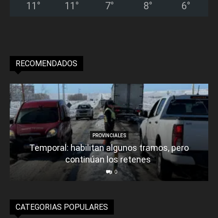
11
°
11
°
7
°
8
°
6
°
RECOMENDADOS
PROVINCIALES
Temporal: habilitan algunos tramos, pero
continúan los retenes
0
CATEGORIAS POPULARES