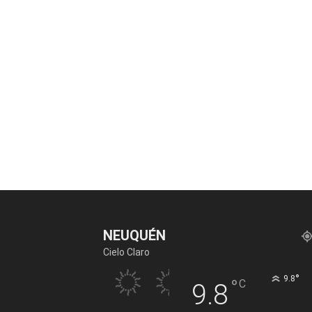
NEUQUÉN
Cielo Claro
°
9.8
°
C
9.8