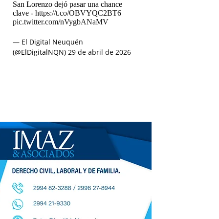
San Lorenzo dejó pasar una chance
clave -
https://t.co/OBVYQC2BT6
pic.twitter.com/nVygbANaMV
— El Digital Neuquén
(@ElDigitalNQN)
29 de abril de 2026