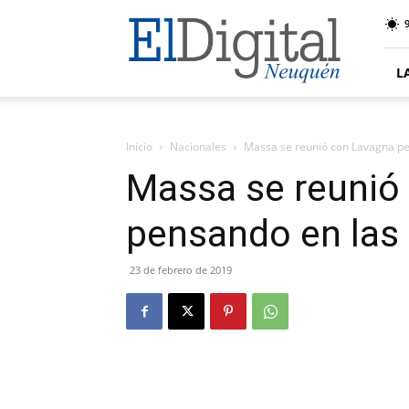
El
9
Digital
Neuquen
L
Inicio
Nacionales
Massa se reunió con Lavagna pe
Massa se reunió
pensando en las
23 de febrero de 2019