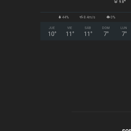
°
9.8
44%
8.4m/s
0%
JUE
VIE
SÁB
DOM
LUN
10
°
11
°
11
°
7
°
7
°