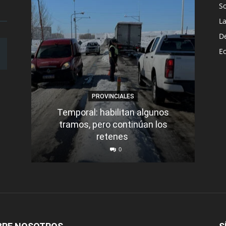
S
L
D
E
PROVINCIALES
Temporal: habilitan algunos
tramos, pero continúan los
Q
retenes
nu
0