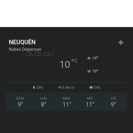
NEUQUÉN
Nubes Dispersas
°
10
°
C
10
°
10
34%
9.4m/s
29%
DOM
LUN
MAR
MIÉ
JUE
9
°
8
°
11
°
11
°
9
°