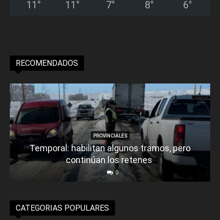
11
°
11
°
7
°
8
°
6
°
RECOMENDADOS
PROVINCIALES
Temporal: habilitan algunos tramos, pero
continúan los retenes
0
CATEGORIAS POPULARES