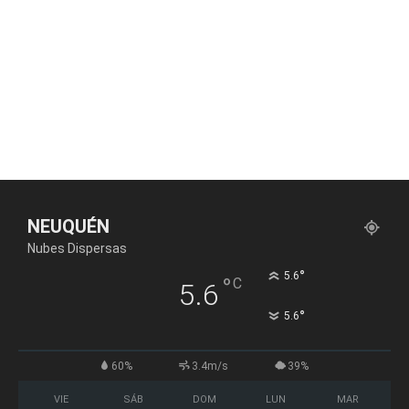
NEUQUÉN
Nubes Dispersas
°
5.6
°
C
5.6
°
5.6
60%
3.4m/s
39%
VIE
SÁB
DOM
LUN
MAR