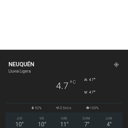
NEUQUÉN
Lluvia Ligera
°
4.7
°
C
4.7
°
4.7
92%
5.5m/s
100%
JUE
VIE
SÁB
DOM
LUN
10
°
10
°
11
°
7
°
4
°