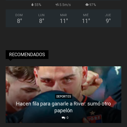
55%
5.5m/s
97%
DOM
LUN
MAR
MIÉ
JUE
8
°
8
°
11
°
11
°
9
°
RECOMENDADOS
DEPORTES
Hacen fila para ganarle a River: sumó otro
papelón
0