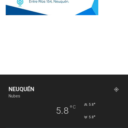
NEUQUÉN
Nubes
°
5.8
°
C
5.8
°
5.8