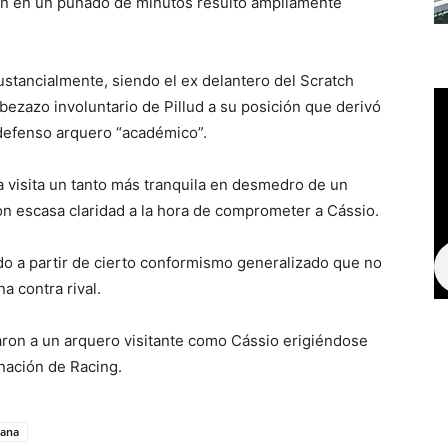
ien en un puñado de minutos resultó ampliamente
ustancialmente, siendo el ex delantero del Scratch
abezazo involuntario de Pillud a su posición que derivó
ndefenso arquero “académico”.
a visita un tanto más tranquila en desmedro de un
on escasa claridad a la hora de comprometer a Cássio.
do a partir de cierto conformismo generalizado que no
a contra rival.
ron a un arquero visitante como Cássio erigiéndose
nación de Racing.
cana