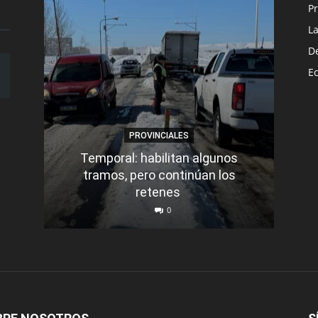
Pr
L
D
E
PROVINCIALES
Temporal: habilitan algunos
tramos, pero continúan los
Q
retenes
nu
0