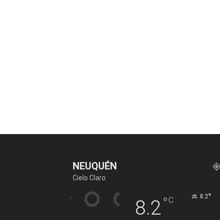
NEUQUÉN
Cielo Claro
°
8.2
°
C
8.2