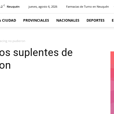
C
.2
jueves, agosto 6, 2026
Farmacias de Turno en Neuquén
Neuquén
A CIUDAD
PROVINCIALES
NACIONALES
DEPORTES
acing no pudieron
os suplentes de
ron