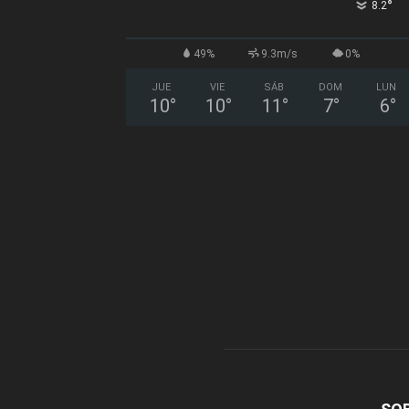
°
8.2
49%
9.3m/s
0%
JUE
VIE
SÁB
DOM
LUN
10
°
10
°
11
°
7
°
6
°