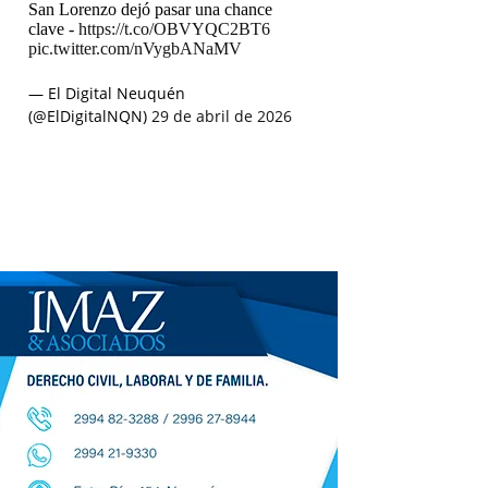
San Lorenzo dejó pasar una chance
clave -
https://t.co/OBVYQC2BT6
pic.twitter.com/nVygbANaMV
— El Digital Neuquén
(@ElDigitalNQN)
29 de abril de 2026