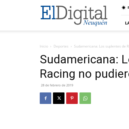
El
8
Digital
Neuquen
L
Inicio
Deportes
Sudamericana: Los suplentes de R
Sudamericana: L
Racing no pudie
28 de febrero de 2019