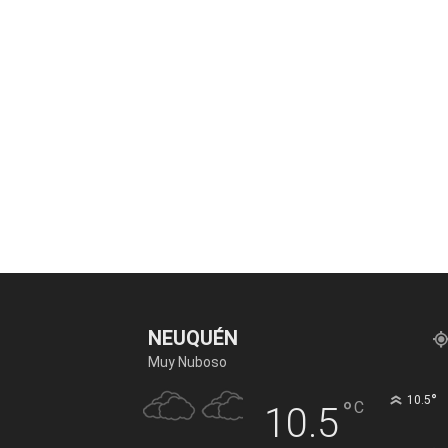
NEUQUÉN
Muy Nuboso
°
10.5
°
C
10.5