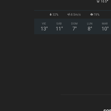
°
10.5
32%
8.5m/s
78%
VIE
SÁB
DOM
LUN
MAR
13
°
11
°
7
°
8
°
10
°