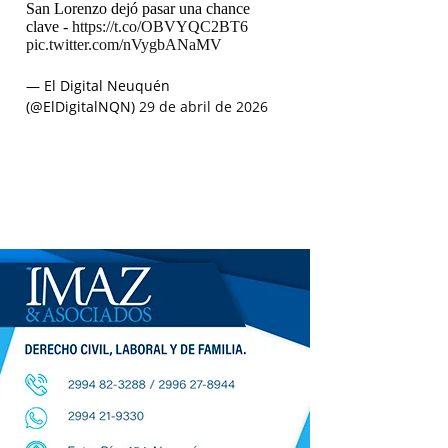
San Lorenzo dejó pasar una chance
clave -
https://t.co/OBVYQC2BT6
pic.twitter.com/nVygbANaMV
— El Digital Neuquén
(@ElDigitalNQN)
29 de abril de 2026