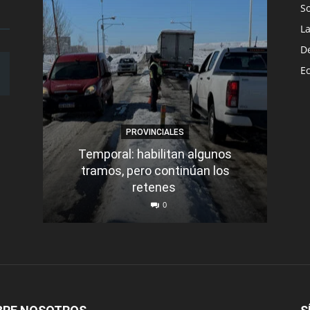
S
L
D
E
PROVINCIALES
Temporal: habilitan algunos
tramos, pero continúan los
Q
retenes
nu
0