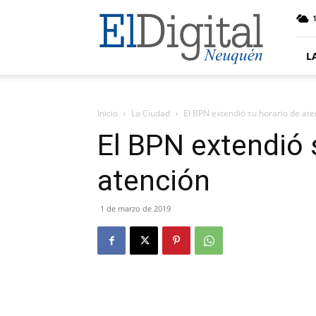
El
Digital
Neuquen
L
Inicio
La Ciudad
El BPN extendió su horario de ate
El BPN extendió 
atención
1 de marzo de 2019