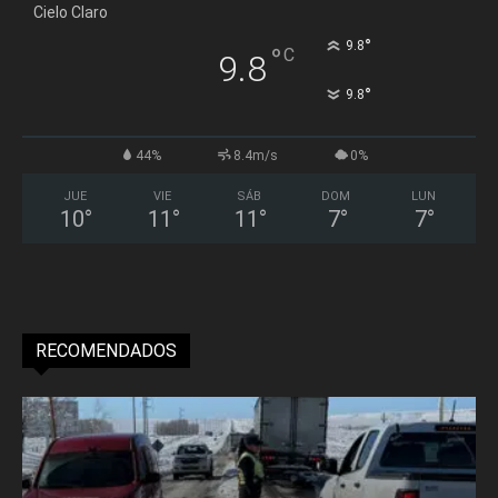
Cielo Claro
°
9.8
°
C
9.8
°
9.8
44%
8.4m/s
0%
JUE
VIE
SÁB
DOM
LUN
10
°
11
°
11
°
7
°
7
°
RECOMENDADOS