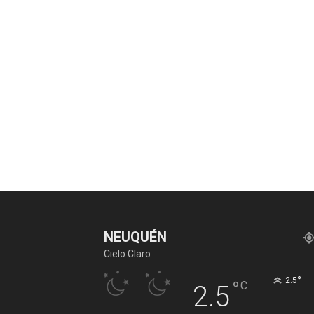
NEUQUÉN
Cielo Claro
°
2.5
°
C
2.5