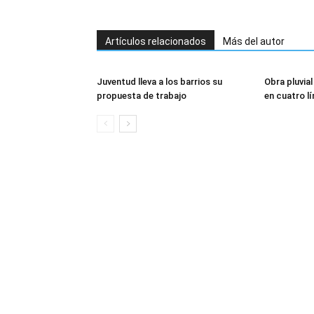
Artículos relacionados
Más del autor
Juventud lleva a los barrios su
Obra pluvia
propuesta de trabajo
en cuatro l