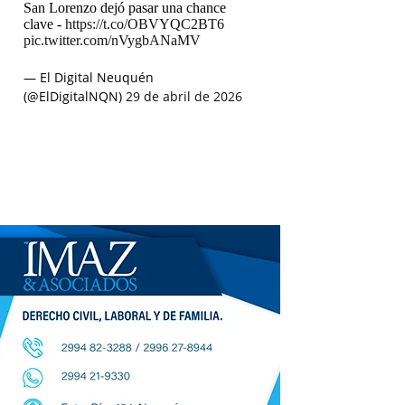
San Lorenzo dejó pasar una chance
clave -
https://t.co/OBVYQC2BT6
pic.twitter.com/nVygbANaMV
— El Digital Neuquén
(@ElDigitalNQN)
29 de abril de 2026