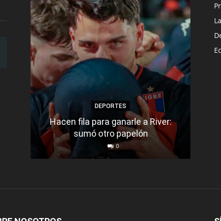
Pr
L
D
E
DEPORTES
Hacen fila para ganarle a River:
Bar
sumó otro papelón
0