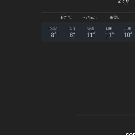
°
2.5
71%
5m/s
3%
DOM
LUN
MAR
MIÉ
JUE
8
°
8
°
11
°
11
°
10
°