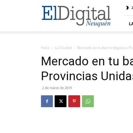
El
2
Digital
Neuquen
L
Inicio
La Ciudad
Mercado en tu barrio llegará a Pr
Mercado en tu bar
Provincias Unida
2 de marzo de 2019