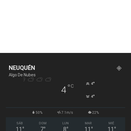
NEUQUÉN
Algo De Nubes
°
4
°
C
4
°
4
50%
7.1m/s
22%
SÁB
DOM
LUN
MAR
MIÉ
11
°
7
°
8
°
11
°
11
°