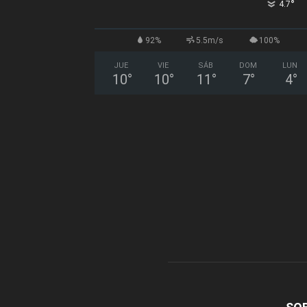
°
4.7
92%
5.5m/s
100%
JUE
VIE
SÁB
DOM
LUN
10
°
10
°
11
°
7
°
4
°