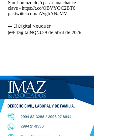
San Lorenzo dejó pasar una chance
clave -
https://t.co/OBVYQC2BT6
pic.twitter.com/nVygbANaMV
— El Digital Neuquén
(@ElDigitalNQN)
29 de abril de 2026