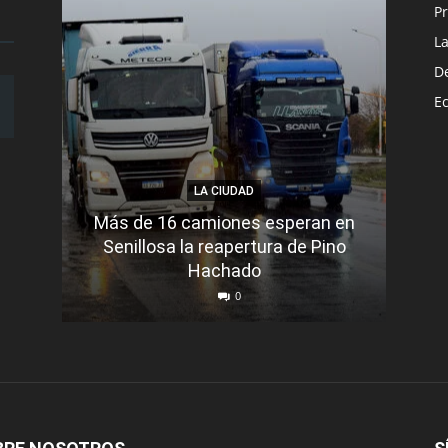
Pr
L
D
E
LA CIUDAD
Más de 16 camiones esperan en
Senillosa la reapertura de Pino
Se e
Hachado
0