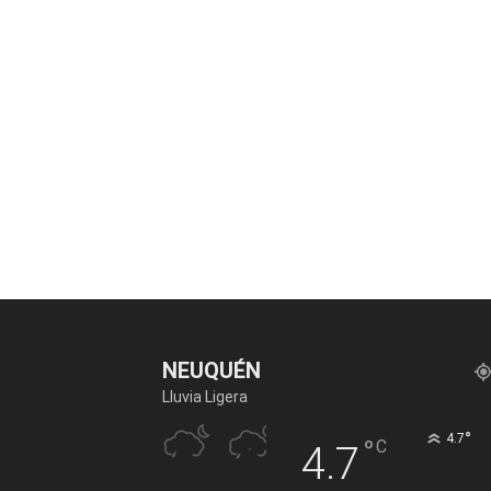
NEUQUÉN
Lluvia Ligera
°
4.7
°
C
4.7