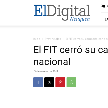
El
4
Digital
Neuquen
L
Inicio
Provinciales
El FIT cerró su campaña con ap
El FIT cerró su 
nacional
3 de marzo de 2019