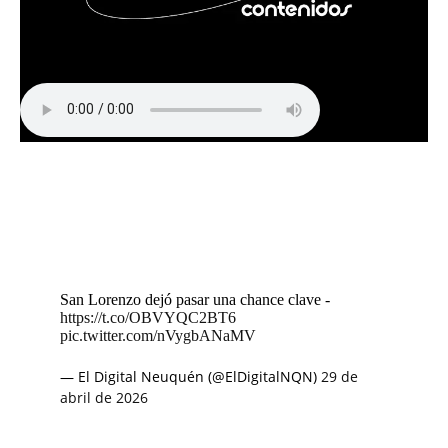
San Lorenzo dejó pasar una chance clave -
https://t.co/OBVYQC2BT6
pic.twitter.com/nVygbANaMV
— El Digital Neuquén (@ElDigitalNQN)
29 de
abril de 2026