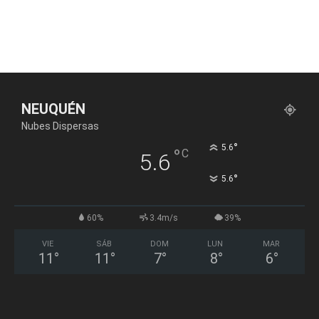
NEUQUÉN
Nubes Dispersas
°
5.6
°
C
5.6
°
5.6
60%
3.4m/s
39%
VIE
SÁB
DOM
LUN
MAR
11
°
11
°
7
°
8
°
6
°