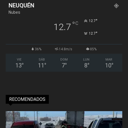
NEUQUÉN
Nubes
°
12.7
°
C
12.7
°
12.7
36%
14.8m/s
85%
VIE
SÁB
DOM
LUN
MAR
13
°
11
°
7
°
8
°
10
°
RECOMENDADOS